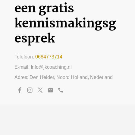
een gratis
kennismakingsg
esprek
Telefoon:
0684773714
E-mail: Info@jkcoaching.nl
Adres: Den Helder, Noord Holland, Nederland